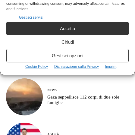
MUSICA
consenting or withdrawing consent, may adversely affect certain features
Guccini se n’è andato, restano le canzoni e
and functions.
le domande senza risposta
Gestisci servizi
Accetta
Chiudi
POLIS
Il vero fronte non è contro la destra: è
Gestisci opzioni
contro il partito della guerra
Cookie Policy
Dichiarazione sulla Privacy
Imprint
NEWS
Gaza seppellisce 112 corpi di due sole
famiglie
AGORÀ