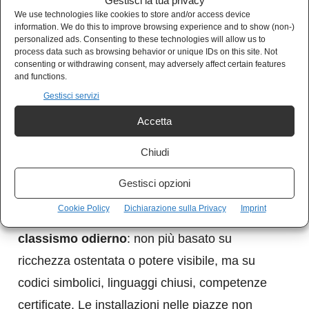
educazione estetica, ma di appartenenza.
Gestisci la tua privacy
We use technologies like cookies to store and/or access device
Capire equivale a dimostrare di far parte di
information. We do this to improve browsing experience and to show (non-)
personalized ads. Consenting to these technologies will allow us to
un’élite culturale che si auto-legittima
process data such as browsing behavior or unique IDs on this site. Not
consenting or withdrawing consent, may adversely affect certain features
spiegando ciò che, da solo, non comunica
and functions.
nulla. Chi non capisce viene invitato a colmare
Gestisci servizi
il gap, mai a mettere in discussione l’opera. Il
Accetta
dubbio è sempre colpa dello spettatore, mai
Chiudi
dell’artista o del sistema che lo promuove.
Gestisci opzioni
In questo senso,
l’arte contemporanea
Cookie Policy
Dichiarazione sulla Privacy
Imprint
riflette con sorprendente fedeltà il
classismo odierno
: non più basato su
ricchezza ostentata o potere visibile, ma su
codici simbolici, linguaggi chiusi, competenze
certificate. Le installazioni nelle piazze non