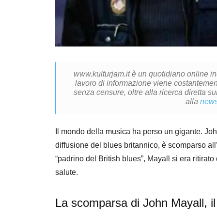
www.kulturjam.it è un quotidiano online i
lavoro di informazione viene costantemente
senza censure, oltre alla ricerca diretta su
alla
news
Il mondo della musica ha perso un gigante. John
diffusione del blues britannico, è scomparso al
“padrino del British blues”, Mayall si era ritira
salute.
La scomparsa di John Mayall, il 