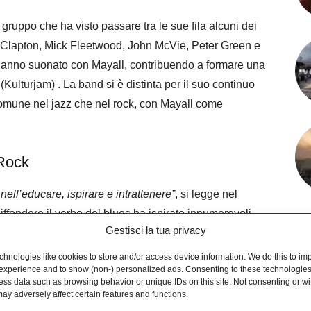
gruppo che ha visto passare tra le sue fila alcuni dei
c Clapton, Mick Fleetwood, John McVie, Peter Green e
 hanno suonato con Mayall, contribuendo a formare una
(Kulturjam)​ . La band si è distinta per il suo continuo
omune nel jazz che nel rock, con Mayall come
 Rock
ell’educare, ispirare e intrattenere”
, si legge nel
iffondere il verbo del blues ha ispirato innumerevoli
Gestisci la tua privacy
e suonare il blues significasse copiare altra gente”,
esprimere la propria vita attraverso la musica .
hnologies like cookies to store and/or access device information. We do this to im
experience and to show (non-) personalized ads. Consenting to these technologies 
ess data such as browsing behavior or unique IDs on this site. Not consenting or w
ic Clapton
, e il successivo
A Hard Road
, con
Peter
ay adversely affect certain features and functions.
 pietre miliari del genere. Mayall non si limitava a