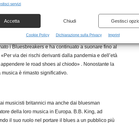
stisci servizi
li, integrando elementi jazz nelle sue composizioni,
t
di fine anni ’60 .
Accetta
Chiudi
Gestisci opzi
Cookie Policy
Dichiarazione sulla Privacy
Imprint
mato i Bluesbreakers e ha continuato a suonare fino al
: «Per via dei rischi derivanti dalla pandemia e dell’età
 appendere le road shoes al chiodo» . Nonostante la
la musica è rimasto significativo.
dai musicisti britannici ma anche dai bluesman
tore della loro musica in Europa. B.B. King, ad
o il suo ruolo nel portare il blues a un pubblico più