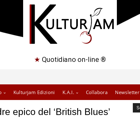
★
Quotidiano on-line ®
o
Kulturjam Edizioni
K.A.I.
Collabora
Newsletter
S
e epico del ‘British Blues’