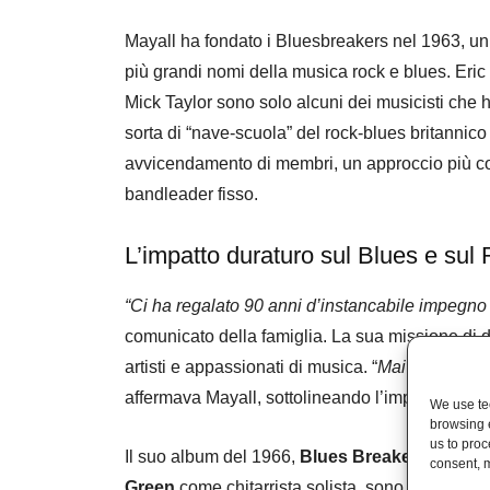
Mayall ha fondato i Bluesbreakers nel 1963, un 
più grandi nomi della musica rock e blues. Eri
Mick Taylor sono solo alcuni dei musicisti che
sorta di “nave-scuola” del rock-blues britannico​ 
avvicendamento di membri, un approccio più c
bandleader fisso.
L’impatto duraturo sul Blues e sul
“Ci ha regalato 90 anni d’instancabile impegno n
comunicato della famiglia. La sua missione di d
artisti e appassionati di musica. “
Mai pensato ch
affermava Mayall, sottolineando l’importanza di 
We use tec
browsing 
us to proc
Il suo album del 1966,
Blues Breakers
con
Er
consent, m
Green
come chitarrista solista, sono considerati