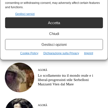
POLIS
consenting or withdrawing consent, may adversely affect certain features
Il Campo Largo nasce già commissariato?
and functions.
Guerra e austerità prima di tutto
Gestisci servizi
Accetta
Chiudi
NEWS
Lecco, il Decreto Sicurezza e il prezzo del
Gestisci opzioni
dissenso: manifestare può costare 13 mila
euro
Cookie Policy
Dichiarazione sulla Privacy
Imprint
AGORÀ
Lo scollamento tra il mondo reale e i
liberal-progressisti stile Serbelloni
Mazzanti Vien dal Mare
AGORÀ