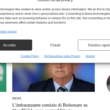
hnologies like cookies to store and/or access device information. We do this to im
experience and to show (non-) personalized ads. Consenting to these technologies 
ess data such as browsing behavior or unique IDs on this site. Not consenting or w
MONDO
ay adversely affect certain features and functions.
on
Elezioni Brasile, sondaggio boom: Lula
stisci servizi
+15% su Bolsonaro
Redazione
-
22 Agosto 2022
Accetta
Chiudi
Gestisci opzi
Cookie Policy
Dichiarazione sulla Privacy
Imprint
NEWS
L’imbarazzante comizio di Bolsonaro su