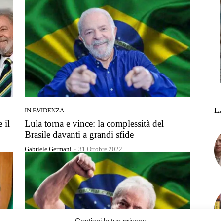
L
IN EVIDENZA
 il
Lula torna e vince: la complessità del
Brasile davanti a grandi sfide
Gabriele Germani
-
31 Ottobre 2022
Gestisci la tua privacy