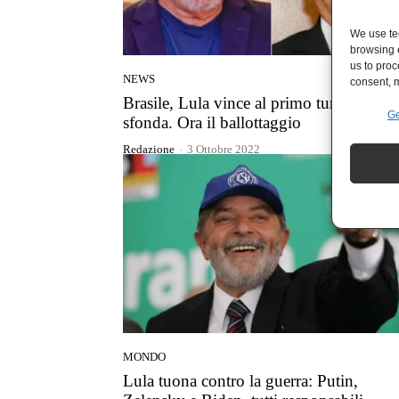
We use tec
browsing 
us to proc
NEWS
consent, m
Brasile, Lula vince al primo turno ma n
Ge
sfonda. Ora il ballottaggio
Redazione
-
3 Ottobre 2022
MONDO
Lula tuona contro la guerra: Putin,