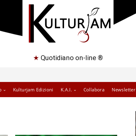
★
Quotidiano on-line ®
o
Kulturjam Edizioni
K.A.I.
Collabora
Newsletter