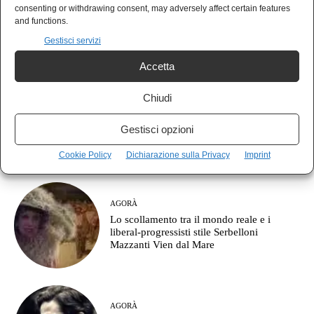
POLIS
consenting or withdrawing consent, may adversely affect certain features
Il Campo Largo nasce già commissariato?
and functions.
Guerra e austerità prima di tutto
Gestisci servizi
Accetta
Chiudi
NEWS
Lecco, il Decreto Sicurezza e il prezzo del
Gestisci opzioni
dissenso: manifestare può costare 13 mila
euro
Cookie Policy
Dichiarazione sulla Privacy
Imprint
AGORÀ
Lo scollamento tra il mondo reale e i
liberal-progressisti stile Serbelloni
Mazzanti Vien dal Mare
AGORÀ