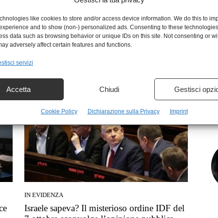
hnologies like cookies to store and/or access device information. We do this to im
experience and to show (non-) personalized ads. Consenting to these technologies 
ess data such as browsing behavior or unique IDs on this site. Not consenting or w
NEWS
ay adversely affect certain features and functions.
ISIS “risvegliato”: la bomba siriana che
stisci servizi
l’Europa finge di non vedere
Sira Beker
-
26 Gennaio 2026
Accetta
Chiudi
Gestisci opzi
Cookie Policy
Dichiarazione sulla Privacy
Imprint
IN EVIDENZA
ce
Israele sapeva? Il misterioso ordine IDF del