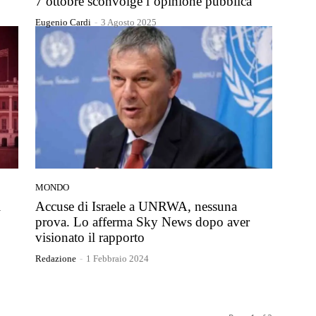
7 ottobre sconvolge l’opinione pubblica
Eugenio Cardi
-
3 Agosto 2025
MONDO
l
Accuse di Israele a UNRWA, nessuna
prova. Lo afferma Sky News dopo aver
visionato il rapporto
Redazione
-
1 Febbraio 2024