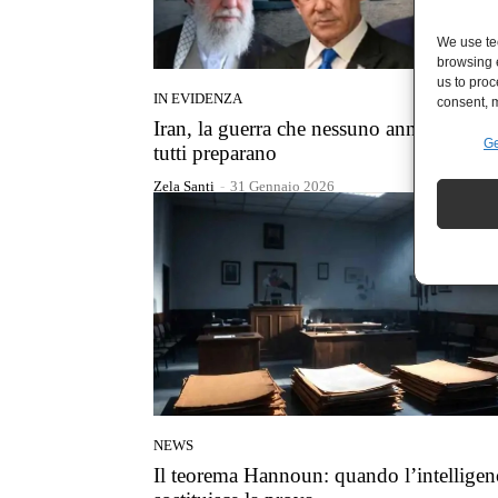
We use tec
browsing 
us to proc
IN EVIDENZA
consent, m
Iran, la guerra che nessuno annuncia ma
Ge
tutti preparano
Zela Santi
-
31 Gennaio 2026
NEWS
Il teorema Hannoun: quando l’intelligen