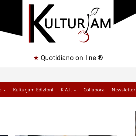
★
Quotidiano on-line ®
o
Kulturjam Edizioni
K.A.I.
Collabora
Newsletter