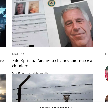
L
MONDO
ere
File Epstein: l’archivio che nessuno riesce a
chiudere
Sira Beker
-
2 Febbraio 2026
Gestisci la tua privacy