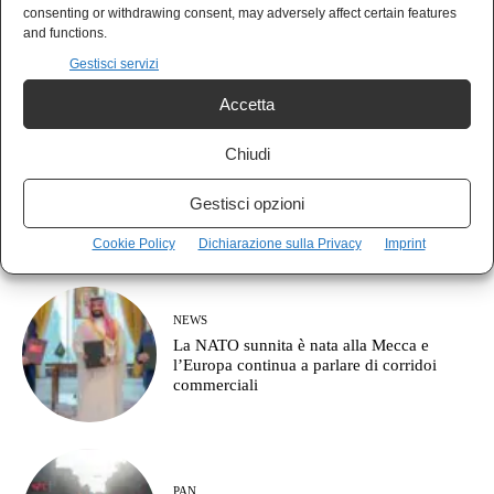
AGORÀ
consenting or withdrawing consent, may adversely affect certain features
Cos’è l’approccio clausewitziano in
and functions.
geopolitica?
Gestisci servizi
Accetta
Chiudi
MONDO
Il Giappone indica la Cina come nemico:
Gestisci opzioni
pronto a combattere fino a Taiwan
Cookie Policy
Dichiarazione sulla Privacy
Imprint
NEWS
La NATO sunnita è nata alla Mecca e
l’Europa continua a parlare di corridoi
commerciali
PAN