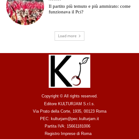
Il partito più temuto e più ammirato: come
funzionava il Pci?
Load more
Copyright © All rights reserved.
Editore KULTURJAM S.r.l.s.
Via Prato della Corte, 1935, 00123 Roma
PEC: kulturjam@pec.kulturjam.it
Partita IVA: 15661181006
Registro Imprese di Roma