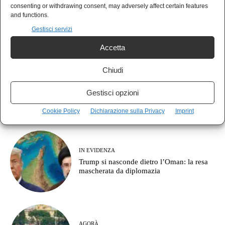
consenting or withdrawing consent, may adversely affect certain features
La NATO sunnita è nata alla Mecca e
and functions.
l’Europa continua a parlare di corridoi
commerciali
Gestisci servizi
Accetta
Chiudi
PAN
Il clima sparito dalla campagna elettorale,
Gestisci opzioni
e chi ne pagherà il conto
Cookie Policy
Dichiarazione sulla Privacy
Imprint
IN EVIDENZA
Trump si nasconde dietro l’Oman: la resa
mascherata da diplomazia
AGORÀ