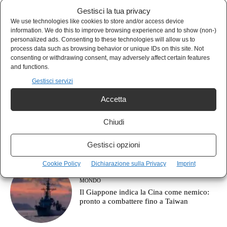
Gestisci la tua privacy
We use technologies like cookies to store and/or access device
information. We do this to improve browsing experience and to show (non-)
POLIS
personalized ads. Consenting to these technologies will allow us to
Italia prima per debito, ultima per crescita:
process data such as browsing behavior or unique IDs on this site. Not
le armi prima degli stipendi
consenting or withdrawing consent, may adversely affect certain features
and functions.
Gestisci servizi
Accetta
AGORÀ
Cos’è l’approccio clausewitziano in
Chiudi
geopolitica?
Gestisci opzioni
Cookie Policy
Dichiarazione sulla Privacy
Imprint
MONDO
Il Giappone indica la Cina come nemico:
pronto a combattere fino a Taiwan