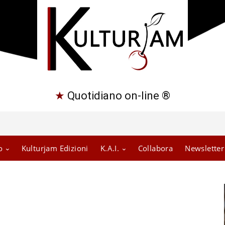
★
Quotidiano on-line ®
o
Kulturjam Edizioni
K.A.I.
Collabora
Newsletter