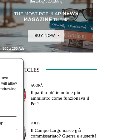
ATEST ARTICLES
prove
will allow
AGORÀ
ithdrawing
Il partito più temuto e più
ammirato: come funzionava il
Pci?
oni
POLIS
Il Campo Largo nasce già
commissariato? Guerra e austerità