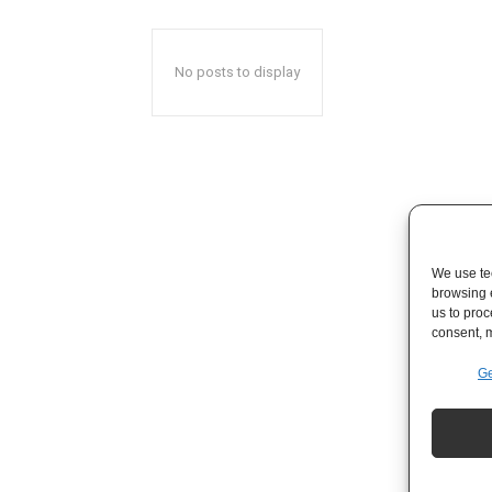
No posts to display
We use tec
browsing 
us to proc
consent, m
Ge