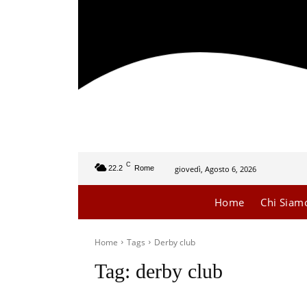
C
giovedì, Agosto 6, 2026
22.2
Rome
Home
Chi Siam
Home
Tags
Derby club
Tag:
derby club