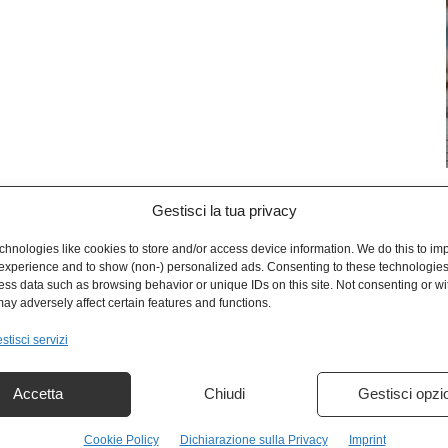
Gestisci la tua privacy
L
hnologies like cookies to store and/or access device information. We do this to im
experience and to show (non-) personalized ads. Consenting to these technologies 
ess data such as browsing behavior or unique IDs on this site. Not consenting or w
ay adversely affect certain features and functions.
stisci servizi
Accetta
Chiudi
Gestisci opzi
Cookie Policy
Dichiarazione sulla Privacy
Imprint