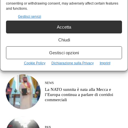
AGORÀ
consenting or withdrawing consent, may adversely affect certain features
Cos’è l’approccio clausewitziano in
and functions.
geopolitica?
Gestisci servizi
Accetta
Chiudi
MONDO
Il Giappone indica la Cina come nemico:
Gestisci opzioni
pronto a combattere fino a Taiwan
Cookie Policy
Dichiarazione sulla Privacy
Imprint
NEWS
La NATO sunnita è nata alla Mecca e
l’Europa continua a parlare di corridoi
commerciali
PAN