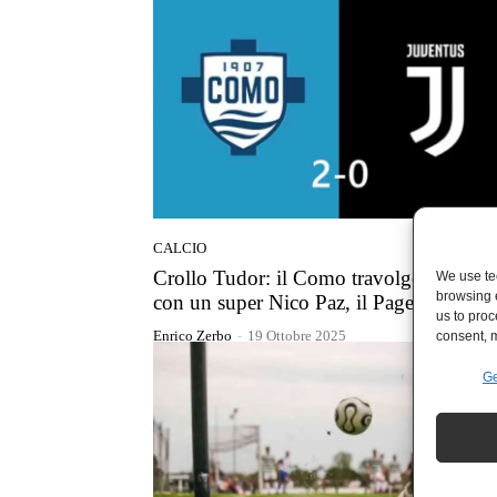
CALCIO
Crollo Tudor: il Como travolge i bianco
We use tec
browsing 
con un super Nico Paz, il Pagellone
us to proc
Enrico Zerbo
-
19 Ottobre 2025
consent, m
Ge