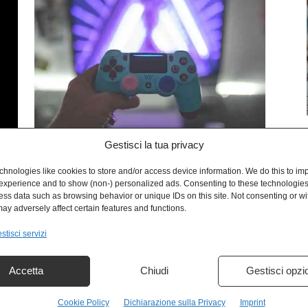
Gestisci la tua privacy
L
LIFE
neri
Un boom senza fine: i 10 videogiochi
hnologies like cookies to store and/or access device information. We do this to im
experience and to show (non-) personalized ads. Consenting to these technologies 
indimenticabili (e non tutti per il successo)
ess data such as browsing behavior or unique IDs on this site. Not consenting or w
Enrico Zerbo
-
2 Ottobre 2024
ay adversely affect certain features and functions.
stisci servizi
Accetta
Chiudi
Gestisci opzi
Cookie Policy
Dichiarazione sulla Privacy
Imprint