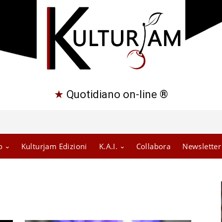
★
Quotidiano on-line ®
o
Kulturjam Edizioni
K.A.I.
Collabora
Newsletter