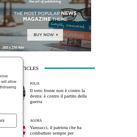
ATEST ARTICLES
prove
will allow
POLIS
ithdrawing
Il vero fronte non è contro la
destra: è contro il partito della
guerra
oni
AGORÀ
Vannacci, il patriota che ha
combattuto sempre per