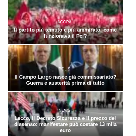
AGORÀ
Il partito più temuto e più ammirato: come
funzionava il Pci?
POLIS
Il Campo Largo nasce già commissariato?
Guerra e austerità prima di tutto
NEWS
Lecco, il Decreto Sicurezza e il prezzo del
dissenso: manifestare può costare 13 mila
euro