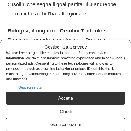
Orsolini che segna il goal partita. Il 4 andrebbe
dato anche a chi l’ha fatto giocare.
Bologna, il migliore: Orsolini 7
ridicolizza
Regini che manda in confusione. Pronto a
Gestisci la tua privacy
cogliere l’assist per il goal partita.
We use technologies like cookies to store and/or access device
information. We do this to improve browsing experience and to show (non-)
personalized ads. Consenting to these technologies will allow us to
Il peggiore: Tomiyasu 5.5
si perde Thorsby
process data such as browsing behavior or unique IDs on this site. Not
consenting or withdrawing consent, may adversely affect certain features
sul vantaggio blucerchiato. Per il resto se la
and functions.
cava bene ma l’errore è grave.
Gestisci servizi
Accetta
Chiudi
Gestisci opzioni