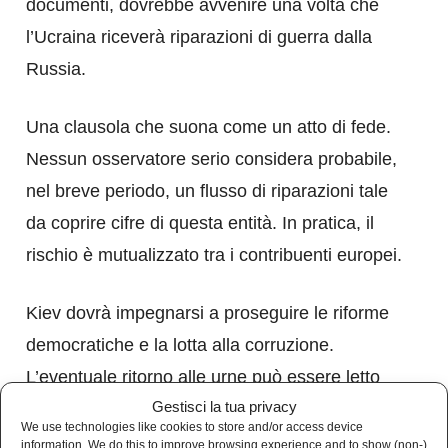
documenti, dovrebbe avvenire una volta che
l’Ucraina riceverà riparazioni di guerra dalla
Russia.
Una clausola che suona come un atto di fede.
Nessun osservatore serio considera probabile,
nel breve periodo, un flusso di riparazioni tale
da coprire cifre di questa entità. In pratica, il
rischio è mutualizzato tra i contribuenti europei.
Kiev dovrà impegnarsi a proseguire le riforme
democratiche e la lotta alla corruzione.
L’eventuale ritorno alle urne può essere letto
Gestisci la tua privacy
anche come garanzia politica verso Bruxelles:
We use technologies like cookies to store and/or access device
dimostrare che, nonostante la guerra, il Paese
information. We do this to improve browsing experience and to show (non-)