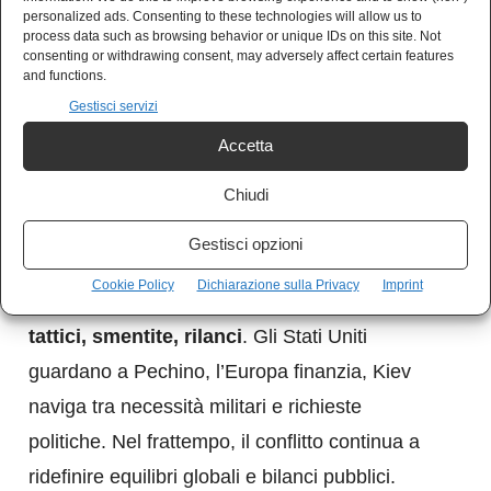
personalized ads. Consenting to these technologies will allow us to
resta ancorato a un percorso istituzionale. Ma
process data such as browsing behavior or unique IDs on this site. Not
consenting or withdrawing consent, may adversely affect certain features
la tempistica, se legata a un pressing
and functions.
americano, assume un altro significato: la
Gestisci servizi
democrazia come condizione per l’assistenza,
Accetta
non come scelta autonoma.
Chiudi
La guerra in Ucraina procede come in un
Gestisci opzioni
gioco dell’oca: ogni passo avanti verso un
Cookie Policy
Dichiarazione sulla Privacy
Imprint
cessate il fuoco è seguito da arretramenti
tattici, smentite, rilanci
. Gli Stati Uniti
guardano a Pechino, l’Europa finanzia, Kiev
naviga tra necessità militari e richieste
politiche. Nel frattempo, il conflitto continua a
ridefinire equilibri globali e bilanci pubblici.