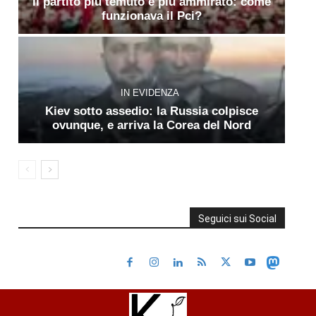
Il partito più temuto e più ammirato: come
funzionava il Pci?
IN EVIDENZA
Kiev sotto assedio: la Russia colpisce
ovunque, e arriva la Corea del Nord
Seguici sui Social