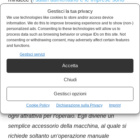
costrette a delocalizzare
) o spiegando che le
Gestisci la tua privacy
We use technologies like cookies to store and/or access device
perdite di efficienza
spesso sono causate da
information. We do this to improve browsing experience and to show (non-)
personalized ads. Consenting to these technologies will allow us to
centralizzazione a livello nazionale delle
process data such as browsing behavior or unique IDs on this site. Not
contrattazioni delle retribuzioni.
consenting or withdrawing consent, may adversely affect certain features
and functions.
Gestisci servizi
Nel
Manifesto
del
Partito Comunista
, a metà
Accetta
del diciannovesimo secolo,
Karl Marx
scriveva:
Chiudi
con l’estendersi dell’uso delle macchine e con
Gestisci opzioni
la divisione del lavoro, il lavoro dei proletari ha
perduto ogni carattere indipendente e con ciò
Cookie Policy
Dichiarazione sulla Privacy
Imprint
ogni attrattiva per l’operaio. Egli diviene un
semplice accessorio della macchina, al quale si
richiede soltanto un’operazione manuale