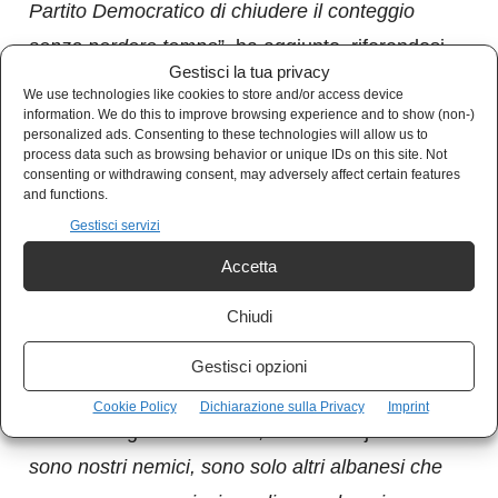
Partito Democratico di chiudere il conteggio
senza perdere tempo
”, ha aggiunto, riferendosi
Gestisci la tua privacy
alle dichiarazioni dell’opposizione, che aveva
We use technologies like cookies to store and/or access device
information. We do this to improve browsing experience and to show (non-)
dichiarato la vittoria appena terminate le
personalized ads. Consenting to these technologies will allow us to
operazioni di voto.
process data such as browsing behavior or unique IDs on this site. Not
consenting or withdrawing consent, may adversely affect certain features
and functions.
“
Per coloro che non hanno votato per noi, vi
Gestisci servizi
dico che vi serviremo con umiltà, vi serviremo
Accetta
allo stesso modo, con rispetto e saremo lì per
Chiudi
ogni esigenza della comunità,
indipendentemente dalle vostre convinzioni e
Gestisci opzioni
dal vostro voto
”, ha detto invece il leader del
Cookie Policy
Dichiarazione sulla Privacy
Imprint
PS nella regione di Tirana, Erion Veliaj. “
Non
sono nostri nemici, sono solo altri albanesi che