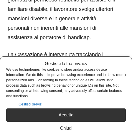
familiare disabile, il lavoratore svolge ulteriori
mansioni diverse e in generale attività
personali non inerenti alle mansioni di
assistenza al portatore di handicap.
La Cassazione è intervenuta tracciando il
confine oltre il quale si commette illecito: quei
Gestisci la tua privacy
We use technologies like cookies to store and/or access device
casi visti come compatibili con i permessi
information. We do this to improve browsing experience and to show (non-)
personalized ads. Consenting to these technologies will allow us to
garantiti dalla 104 e che riguardano lo
process data such as browsing behavior or unique IDs on this site. Not
consenting or withdrawing consent, may adversely affect certain features
svolgimento di commissioni personali brevi ed
and functions.
essenziali.
Gestisci servizi
Accetta
Chiudi