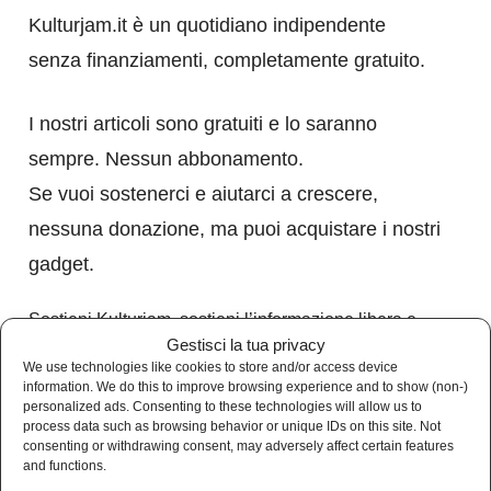
Kulturjam.it è un quotidiano indipendente
senza finanziamenti, completamente gratuito.
I nostri articoli sono gratuiti e lo saranno
sempre. Nessun abbonamento.
Se vuoi sostenerci e aiutarci a crescere,
nessuna donazione, ma puoi acquistare i nostri
gadget.
Sostieni Kulturjam, sostieni l’informazione libera e
indipendente.
Gestisci la tua privacy
We use technologies like cookies to store and/or access device
VAI AL NOSTRO BOOKSTORE
information. We do this to improve browsing experience and to show (non-)
personalized ads. Consenting to these technologies will allow us to
process data such as browsing behavior or unique IDs on this site. Not
consenting or withdrawing consent, may adversely affect certain features
and functions.