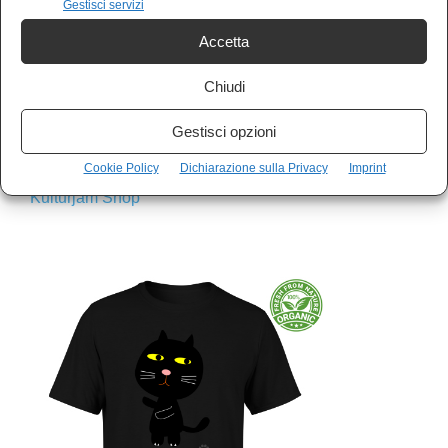
Gestisci servizi
Accetta
Chiudi
Gestisci opzioni
Cookie Policy
Dichiarazione sulla Privacy
Imprint
E PER I NOSTRI GADGET CLICCA SUL LINK –
Kulturjam Shop