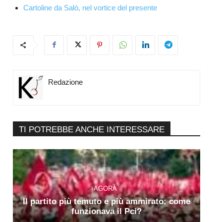
Cartoline da Salò, nel vortice del presente
Redazione
TI POTREBBE ANCHE INTERESSARE
AGORÀ
Il partito più temuto e più ammirato: come
funzionava il Pci?