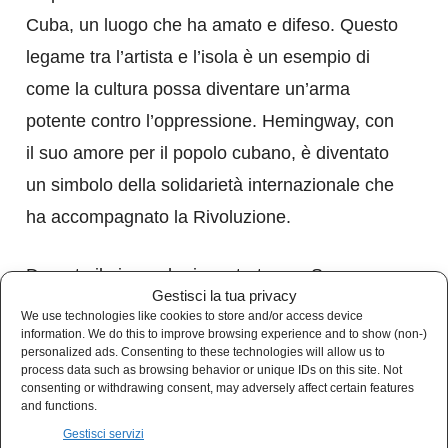
Cuba, un luogo che ha amato e difeso. Questo
legame tra l’artista e l’isola è un esempio di
come la cultura possa diventare un’arma
potente contro l’oppressione. Hemingway, con
il suo amore per il popolo cubano, è diventato
un simbolo della solidarietà internazionale che
ha accompagnato la Rivoluzione.
Durante il giorno, ho incontrato con Sua
Gestisci la tua privacy
Eccellenza Yeshika Crespo, Embajadora De
We use technologies like cookies to store and/or access device
information. We do this to improve browsing experience and to show (non-)
Bolivia en Cuba, è stato un momento di
personalized ads. Consenting to these technologies will allow us to
riflessione profonda sulle alleanze politiche e
process data such as browsing behavior or unique IDs on this site. Not
consenting or withdrawing consent, may adversely affect certain features
sui legami di fratellanza che uniscono i popoli
and functions.
dell’America Latina. Questi rapporti diplomatici,
Gestisci servizi