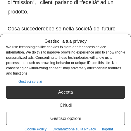
di “mission”, i clienti parlano di “fedeltà” ad un
prodotto.
Cosa succederebbe se nella società del futuro
il concetto di Dio venisse completamente
Gestisci la tua privacy
rimosso dalla realtà? Forse il viaggio
We use technologies like cookies to store and/or access device
information. We do this to improve browsing experience and to show (non-)
dall’inferno al paradiso non sarà più possibile,
personalized ads. Consenting to these technologies will allow us to
process data such as browsing behavior or unique IDs on this site. Not
forse non riusciremo più a “riveder le stelle”, la
consenting or withdrawing consent, may adversely affect certain features
and functions.
nostra ricerca spirituale e artistica si arresterà,
Gestisci servizi
dando vita ad una calma piatta, come la vita di
Accetta
un prodotto.
Chiudi
Volendo citare l’album di Roger Waters: “
0
.
Gestisci opzioni
Roger Waters – Is This The Life We
Cookie Policy
Dichiarazione sulla Privacy
Imprint