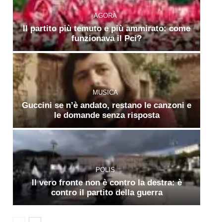
AGORÀ
Il partito più temuto e più ammirato: come
funzionava il Pci?
MUSICA
Guccini se n’è andato, restano le canzoni e
le domande senza risposta
POLIS
Il vero fronte non è contro la destra: è
contro il partito della guerra