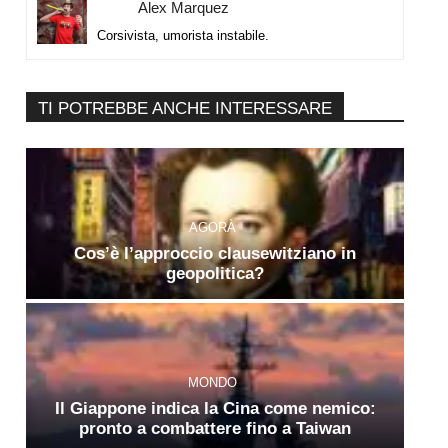
Alex Marquez
Corsivista, umorista instabile.
TI POTREBBE ANCHE INTERESSARE
AGORÀ
Cos’è l’approccio clausewitziano in
geopolitica?
MONDO
Il Giappone indica la Cina come nemico:
pronto a combattere fino a Taiwan