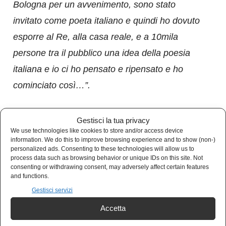
Bologna per un avvenimento, sono stato
invitato come poeta italiano e quindi ho dovuto
esporre al Re, alla casa reale, e a 10mila
persone tra il pubblico una idea della poesia
italiana e io ci ho pensato e ripensato e ho
cominciato così…”.
Ed ecco la sorpresa: Lindo Ferretti intona a
Gestisci la tua privacy
cappella
Aria di rivoluzione
, brano tratto da
We use technologies like cookies to store and/or access device
information. We do this to improve browsing experience and to show (non-)
Sulle corde di Aries
di Franco Battiato.
personalized ads. Consenting to these technologies will allow us to
process data such as browsing behavior or unique IDs on this site. Not
consenting or withdrawing consent, may adversely affect certain features
“Questo era Franco Battiato, prima che
and functions.
Gestisci servizi
diventasse famoso, quando era insopportabile.
Battiato ci ha preceduto in cielo come sempre
Accetta
sulla Terra”
.