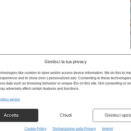
Gestisci la tua privacy
L
hnologies like cookies to store and/or access device information. We do this to im
experience and to show (non-) personalized ads. Consenting to these technologies 
ess data such as browsing behavior or unique IDs on this site. Not consenting or w
ay adversely affect certain features and functions.
stisci servizi
Accetta
Chiudi
Gestisci opzi
Cookie Policy
Dichiarazione sulla Privacy
Imprint