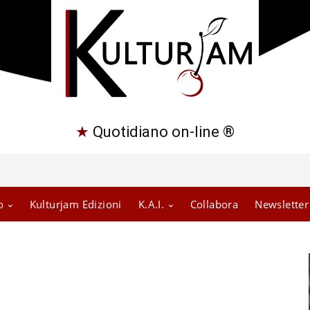
★
Quotidiano on-line ®
o
Kulturjam Edizioni
K.A.I.
Collabora
Newsletter