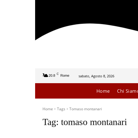
C
sabato, Agosto 8, 2026
20.8
Rome
Home
Chi Siam
Home
Tags
Tomaso montanari
Tag:
tomaso montanari