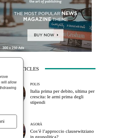
ATEST ARTICLES
prove
will allow
POLIS
ithdrawing
Italia prima per debito, ultima per
crescita: le armi prima degli
stipendi
oni
AGORÀ
Cos’è l’approccio clausewitziano
in geopolitica?