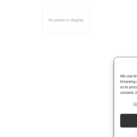
No posts to display
We use tec
browsing 
us to proc
consent, m
Ge