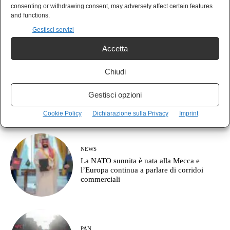
AGORÀ
consenting or withdrawing consent, may adversely affect certain features
Cos’è l’approccio clausewitziano in
and functions.
geopolitica?
Gestisci servizi
Accetta
Chiudi
MONDO
Il Giappone indica la Cina come nemico:
Gestisci opzioni
pronto a combattere fino a Taiwan
Cookie Policy
Dichiarazione sulla Privacy
Imprint
NEWS
La NATO sunnita è nata alla Mecca e
l’Europa continua a parlare di corridoi
commerciali
PAN