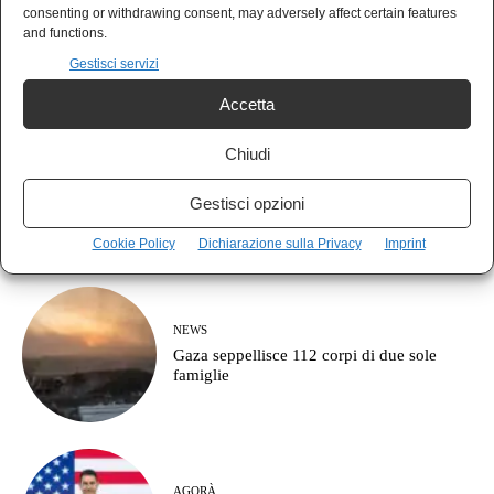
MUSICA
consenting or withdrawing consent, may adversely affect certain features
Guccini se n’è andato, restano le canzoni e
and functions.
le domande senza risposta
Gestisci servizi
Accetta
Chiudi
POLIS
Il vero fronte non è contro la destra: è
Gestisci opzioni
contro il partito della guerra
Cookie Policy
Dichiarazione sulla Privacy
Imprint
NEWS
Gaza seppellisce 112 corpi di due sole
famiglie
AGORÀ