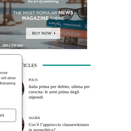
ATEST ARTICLES
prove
will allow
POLIS
ithdrawing
Italia prima per debito, ultima per
crescita: le armi prima degli
stipendi
oni
AGORÀ
Cos’è l’approccio clausewitziano
in geopolitica?