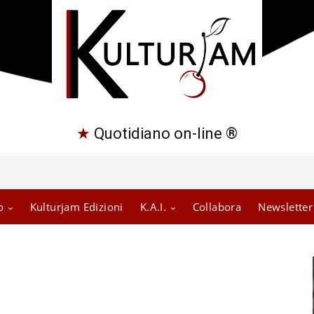
★
Quotidiano on-line ®
o
Kulturjam Edizioni
K.A.I.
Collabora
Newsletter