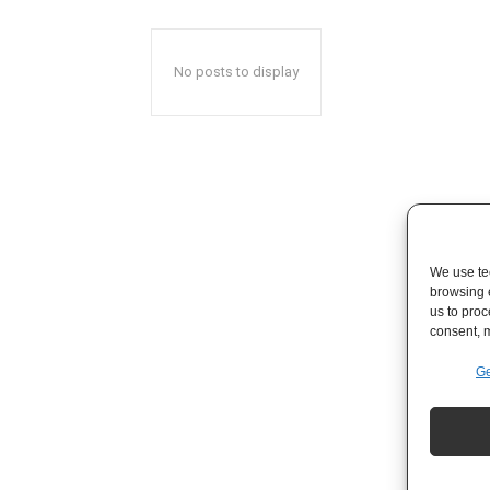
No posts to display
We use tec
browsing 
us to proc
consent, m
Ge