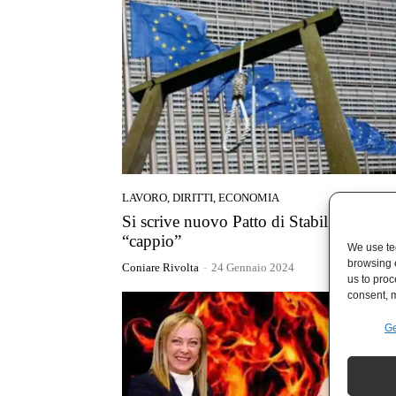
LAVORO, DIRITTI, ECONOMIA
Si scrive nuovo Patto di Stabilità, si leg
“cappio”
We use tec
browsing 
Coniare Rivolta
-
24 Gennaio 2024
us to proc
consent, m
Ge