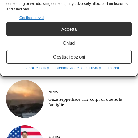
MUSICA
consenting or withdrawing consent, may adversely affect certain features
Guccini se n’è andato, restano le canzoni e
and functions.
le domande senza risposta
Gestisci servizi
Accetta
Chiudi
POLIS
Il vero fronte non è contro la destra: è
Gestisci opzioni
contro il partito della guerra
Cookie Policy
Dichiarazione sulla Privacy
Imprint
NEWS
Gaza seppellisce 112 corpi di due sole
famiglie
AGORÀ