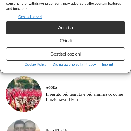
POLIS
consenting or withdrawing consent, may adversely affect certain features
Il vero fronte non è contro la destra: è
and functions.
contro il partito della guerra
Gestisci servizi
Accetta
Chiudi
AGORÀ
Vannacci, il patriota che ha combattuto
Gestisci opzioni
sempre per Washington
Cookie Policy
Dichiarazione sulla Privacy
Imprint
AGORÀ
Il partito più temuto e più ammirato: come
funzionava il Pci?
IN EVIDENZA