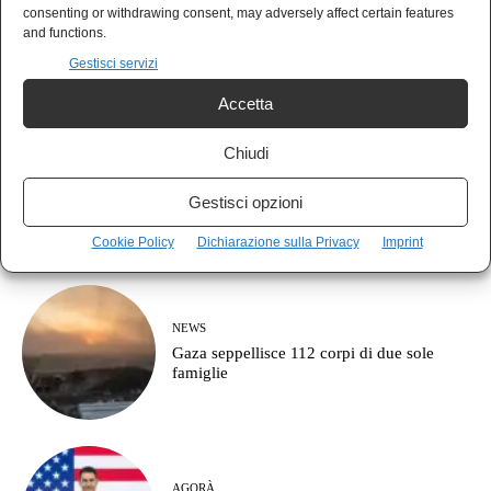
MUSICA
consenting or withdrawing consent, may adversely affect certain features
Guccini se n’è andato, restano le canzoni e
and functions.
le domande senza risposta
Gestisci servizi
Accetta
Chiudi
POLIS
Il vero fronte non è contro la destra: è
Gestisci opzioni
contro il partito della guerra
Cookie Policy
Dichiarazione sulla Privacy
Imprint
NEWS
Gaza seppellisce 112 corpi di due sole
famiglie
AGORÀ