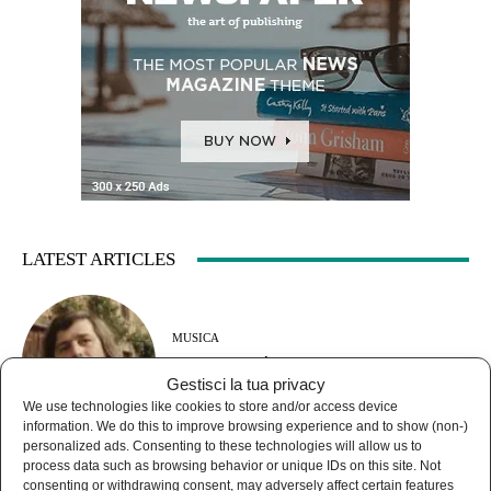
LATEST ARTICLES
MUSICA
Guccini se n’è andato, restano le canzoni e
le domande senza risposta
Gestisci la tua privacy
We use technologies like cookies to store and/or access device
information. We do this to improve browsing experience and to show (non-)
personalized ads. Consenting to these technologies will allow us to
process data such as browsing behavior or unique IDs on this site. Not
consenting or withdrawing consent, may adversely affect certain features