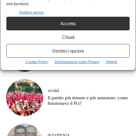
POLIS
and functions.
Il vero fronte non è contro la destra: è
Gestisci servizi
contro il partito della guerra
Accetta
Chiudi
AGORÀ
Gestisci opzioni
Vannacci, il patriota che ha combattuto
sempre per Washington
Cookie Policy
Dichiarazione sulla Privacy
Imprint
AGORÀ
Il partito più temuto e più ammirato: come
funzionava il Pci?
IN EVIDENZA