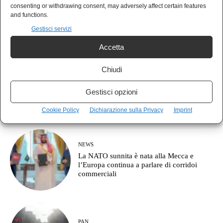
AGORÀ
consenting or withdrawing consent, may adversely affect certain features
Cos’è l’approccio clausewitziano in
and functions.
geopolitica?
Gestisci servizi
Accetta
Chiudi
MONDO
Il Giappone indica la Cina come nemico:
Gestisci opzioni
pronto a combattere fino a Taiwan
Cookie Policy
Dichiarazione sulla Privacy
Imprint
NEWS
La NATO sunnita è nata alla Mecca e
l’Europa continua a parlare di corridoi
commerciali
PAN