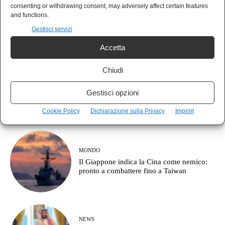
POLIS
consenting or withdrawing consent, may adversely affect certain features
Italia prima per debito, ultima per crescita:
and functions.
le armi prima degli stipendi
Gestisci servizi
Accetta
Chiudi
AGORÀ
Cos’è l’approccio clausewitziano in
Gestisci opzioni
geopolitica?
Cookie Policy
Dichiarazione sulla Privacy
Imprint
MONDO
Il Giappone indica la Cina come nemico:
pronto a combattere fino a Taiwan
NEWS