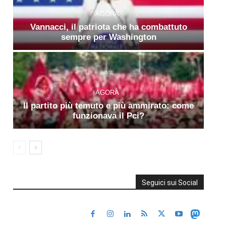
AGORÀ
Vannacci, il patriota che ha combattuto
sempre per Washington
AGORÀ
Il partito più temuto e più ammirato: come
funzionava il Pci?
Seguici sui Social