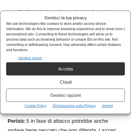
Gagliardini
6 in fase di interdizione è un buon
Gestisci la tua privacy
giocatore, in fase di costruzione lasciamo
We use technologies like cookies to store and/or access device
information. We do this to improve browsing experience and to show (non-)
perdere. Per Conte è un giocatore prezioso e
personalized ads. Consenting to these technologies will allow us to
process data such as browsing behavior or unique IDs on this site. Not
lo riconferma. Il suo lo fa ma è meno incisivo
consenting or withdrawing consent, may adversely affect certain features
della scorsa partita.
and functions.
Gestisci servizi
Vidal
6.5 in mezzo al campo ringhia a tutto
Accetta
quello che passa dalle sue parti. Prende
Chiudi
possesso del centrocampo ed è in continua
crescita. Provoca l’espulsione di Immobile che
Gestisci opzioni
ha i giorni contati. Ma non lo sa ancora.
Cookie Policy
Dichiarazione sulla Privacy
Imprint
Perisic
5 in fase di attacco potrebbe anche
andare bene peccato che non difenda. Lazzari