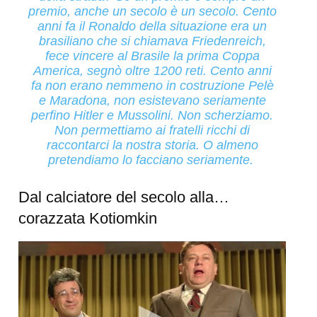
premio, anche un secolo è un secolo. Cento
anni fa il Ronaldo della situazione era un
brasiliano che si chiamava Friedenreich,
fece vincere al Brasile la prima Coppa
America, segnò oltre 1200 reti. Cento anni
fa non erano nemmeno in costruzione Pelè
e Maradona, non esistevano seriamente
perfino Hitler e Mussolini. Non scherziamo.
Non permettiamo ai fratelli ricchi di
raccontarci la nostra storia. O almeno
pretendiamo lo facciano seriamente.
Dal calciatore del secolo alla…
corazzata Kotiomkin