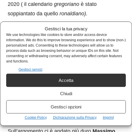
2020 ( il calendario
gregoriano
è stato
soppiantato da quello
ronaldiano).
Gestisci la tua privacy
Il buon Cristiano,
fuori dalla sua bolla
We use technologies like cookies to store and/or access device
personale
, ha sconfitto in finale l’eterno rivale
information. We do this to improve browsing experience and to show (non-)
personalized ads. Consenting to these technologies will allow us to
Lionel Messi
e poi, a sorpresa,
Ronaldinho
e
process data such as browsing behavior or unique IDs on this site. Not
consenting or withdrawing consent, may adversely affect certain features
Mohamed Salah.
and functions.
Gestisci servizi
Accetta
Chiudi
Cristiano Ronaldo e Jorge Mendes
Gestisci opzioni
Calciator del secolo? Quale secolo?
Cookie Policy
Dichiarazione sulla Privacy
Imprint
Sull’argomento ci è andato giù duro
Massimo