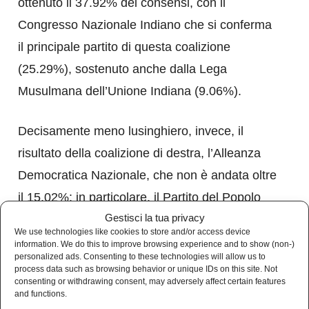
ottenuto il 37.92% dei consensi, con il
Congresso Nazionale Indiano che si conferma
il principale partito di questa coalizione
(25.29%), sostenuto anche dalla Lega
Musulmana dell’Unione Indiana (9.06%).
Decisamente meno lusinghiero, invece, il
risultato della coalizione di destra, l’Alleanza
Democratica Nazionale, che non è andata oltre
il 15.02%: in particolare, il Partito del Popolo
Gestisci la tua privacy
Indiano (Bharatiya Janata Party), quello del
We use technologies like cookies to store and/or access device
primo ministro Narendra Modi, si è dovuto
information. We do this to improve browsing experience and to show (non-)
personalized ads. Consenting to these technologies will allow us to
accontentare del 14.80%.
process data such as browsing behavior or unique IDs on this site. Not
consenting or withdrawing consent, may adversely affect certain features
and functions.