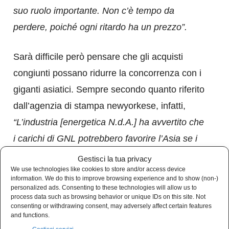
suo ruolo importante. Non c’è tempo da
perdere, poiché ogni ritardo ha un prezzo”.
Sarà difficile però pensare che gli acquisti
congiunti possano ridurre la concorrenza con i
giganti asiatici. Sempre secondo quanto riferito
dall’agenzia di stampa newyorkese, infatti,
“L’industria [energetica N.d.A.] ha avvertito che
i carichi di GNL potrebbero favorire l’Asia se i
prezzi sono superiori ai limiti in Europa, proprio
Gestisci la tua privacy
We use technologies like cookies to store and/or access device
mentre la domanda della Cina si risveglia con
information. We do this to improve browsing experience and to show (non-)
l’allentamento delle restrizioni Zero Covid”.
personalized ads. Consenting to these technologies will allow us to
process data such as browsing behavior or unique IDs on this site. Not
Frank van Doorn, capo del commercio presso
consenting or withdrawing consent, may adversely affect certain features
and functions.
la Vattenfall Energy Trading GmbH – società