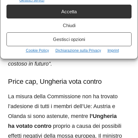
Gestisci servizi
leader nel commercio di energia in Europa – ha
Accetta
aggiunto anche che “
la capacità della Cina di
rilanciare la crescita è un importante punto
Chiudi
interrogativo”,
sostenendo che “
il tetto del
Gestisci opzioni
prezzo europeo non sta influenzando il
Cookie Policy
Dichiarazione sulla Privacy
Imprint
mercato ora, ma renderà il commercio più
costoso in futuro”.
Price cap, Ungheria vota contro
La misura della Commissione non ha trovato
l’adesione di tutti i membri dell’Ue: Austria e
Olanda si sono astenute, mentre
l’Ungheria
ha votato contro
proprio a causa dei possibili
effetti negativi della mossa europea. Il ministro