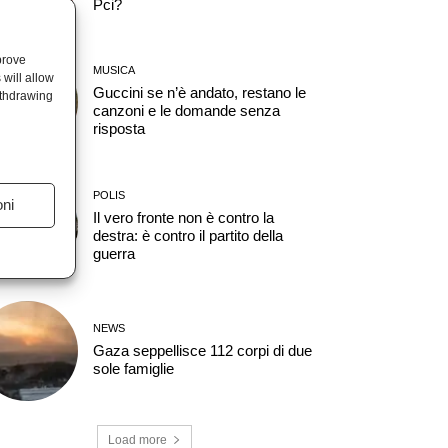
Pci?
prove
MUSICA
will allow
Guccini se n’è andato, restano le
ithdrawing
canzoni e le domande senza
risposta
POLIS
oni
Il vero fronte non è contro la
destra: è contro il partito della
guerra
NEWS
Gaza seppellisce 112 corpi di due
sole famiglie
Load more