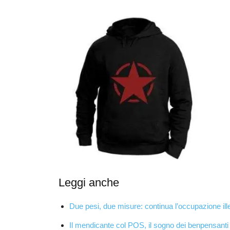
Leggi anche
Due pesi, due misure: continua l’occupazione ill
Il mendicante col POS, il sogno dei benpensanti