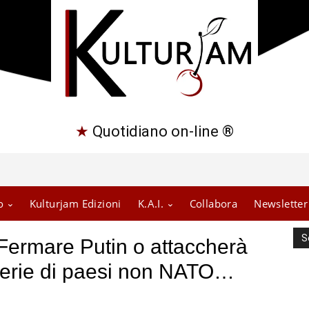
★
Quotidiano on-line ®
o
Kulturjam Edizioni
K.A.I.
Collabora
Newsletter
S
Fermare Putin o attaccherà
serie di paesi non NATO…