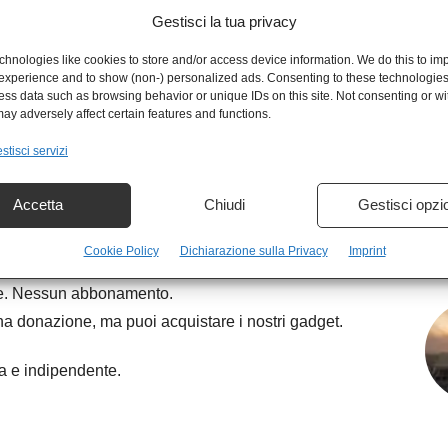
Gestisci la tua privacy
(@kulturjam.it)
hnologies like cookies to store and/or access device information. We do this to im
experience and to show (non-) personalized ads. Consenting to these technologies 
ess data such as browsing behavior or unique IDs on this site. Not consenting or w
ay adversely affect certain features and functions.
stisci servizi
Accetta
Chiudi
Gestisci opzi
a finanziamenti, completamente gratuito.
Cookie Policy
Dichiarazione sulla Privacy
Imprint
mpre. Nessun abbonamento.
na donazione, ma puoi acquistare i nostri gadget.
ra e indipendente.