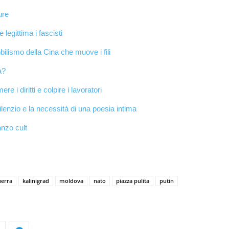
ure
 legittima i fascisti
bilismo della Cina che muove i fili
a?
i diritti e colpire i lavoratori
ilenzio e la necessità di una poesia intima
anzo cult
uerra
kalinigrad
moldova
nato
piazza pulita
putin