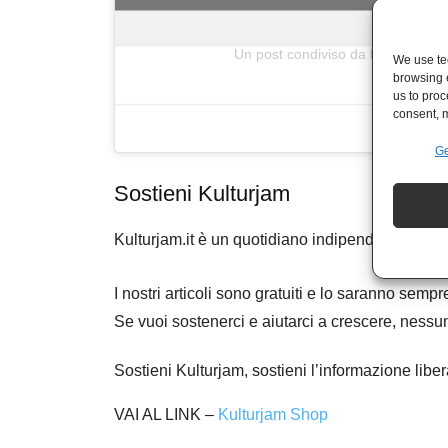
Un post condiviso da kulturjam.it 
We use tec
browsing 
us to proc
consent, m
Ge
Sostieni Kulturjam
Kulturjam.it è un quotidiano indipendente senz
I nostri articoli sono gratuiti e lo saranno se
Se vuoi sostenerci e aiutarci a crescere, nessu
Sostieni Kulturjam, sostieni l’informazione libe
VAI AL LINK –
Kulturjam Shop