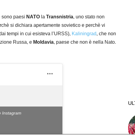
e
sono paesi
NATO
la
Transnistria
, uno stato non
erchè si dichiara apertamente sovietico e perchè vi
 dai tempi in cui esisteva l’URSS),
Kaliningrad
, che non
azione Russa, e
Moldavia
, paese che non è nella Nato.
UL
are Instagram