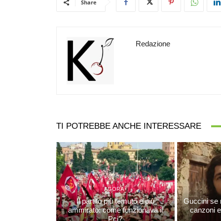
Share
Redazione
TI POTREBBE ANCHE INTERESSARE
AGORÀ
Il partito più temuto e più
Guccini se 
ammirato: come funzionava il
canzoni 
Pci?