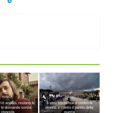
MUSICA
POLIS
n’è andato, restano le
Il vero fronte non è contro la
e le domande senza
destra: è contro il partito della
risposta
guerra