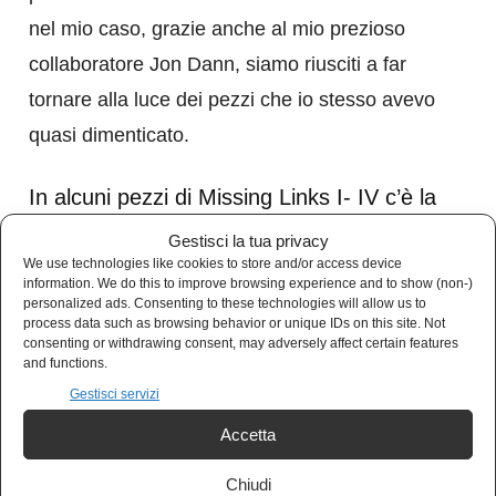
nel mio caso, grazie anche al mio prezioso
collaboratore Jon Dann, siamo riusciti a far
tornare alla luce dei pezzi che io stesso avevo
quasi dimenticato.
In alcuni pezzi di Missing Links I- IV c’è la
presenza del percussionista Joji Hirota,
Gestisci la tua privacy
tuo partner nella famosissima serie tv
We use technologies like cookies to store and/or access device
information. We do this to improve browsing experience and to show (non-)
britannica Wildlife. Come valuti la tua
personalized ads. Consenting to these technologies will allow us to
collaborazione con lui?
process data such as browsing behavior or unique IDs on this site. Not
consenting or withdrawing consent, may adversely affect certain features
and functions.
Joji Hirota è un musicista di grande talento che
Gestisci servizi
dal Giappone decise di trasferirsi in Gran
Accetta
Bretagna. L’ho conosciuto negli anni ’80 ma è
stato alla fine degli anni ’80 e all’inizio dei ’90
Chiudi