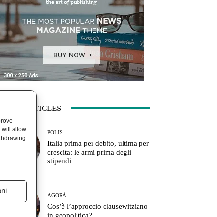
ATEST ARTICLES
prove
will allow
POLIS
ithdrawing
Italia prima per debito, ultima per
crescita: le armi prima degli
stipendi
oni
AGORÀ
Cos’è l’approccio clausewitziano
in geopolitica?