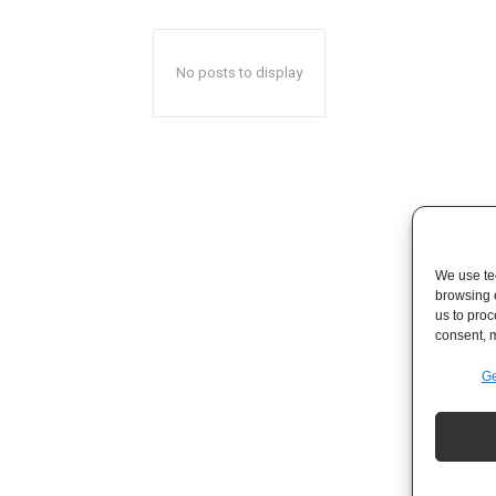
No posts to display
We use tec
browsing 
us to proc
consent, m
Ge