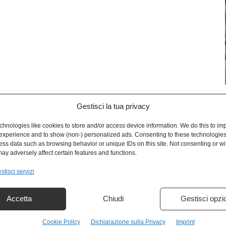
Gestisci la tua privacy
L
hnologies like cookies to store and/or access device information. We do this to im
experience and to show (non-) personalized ads. Consenting to these technologies 
ess data such as browsing behavior or unique IDs on this site. Not consenting or w
ay adversely affect certain features and functions.
stisci servizi
Accetta
Chiudi
Gestisci opzi
Cookie Policy
Dichiarazione sulla Privacy
Imprint