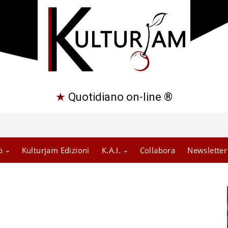
★
Quotidiano on-line ®
o
Kulturjam Edizioni
K.A.I.
Collabora
Newsletter