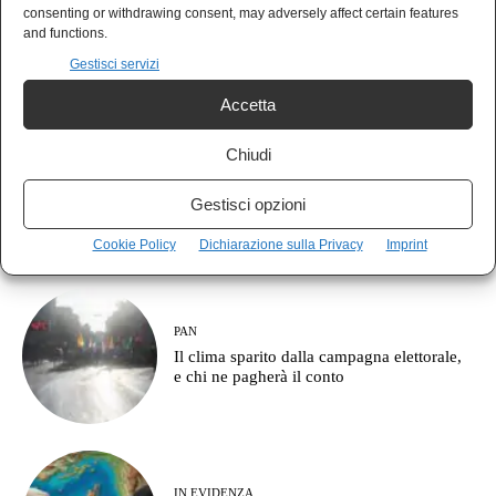
MONDO
consenting or withdrawing consent, may adversely affect certain features
Il Giappone indica la Cina come nemico:
and functions.
pronto a combattere fino a Taiwan
Gestisci servizi
Accetta
Chiudi
NEWS
La NATO sunnita è nata alla Mecca e
Gestisci opzioni
l’Europa continua a parlare di corridoi
commerciali
Cookie Policy
Dichiarazione sulla Privacy
Imprint
PAN
Il clima sparito dalla campagna elettorale,
e chi ne pagherà il conto
IN EVIDENZA