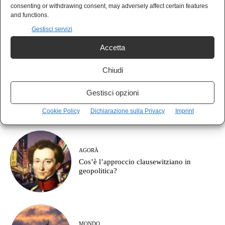
AGORÀ
consenting or withdrawing consent, may adversely affect certain features
Club exclusive: il giornalismo che parla
and functions.
solo con sé stesso
Gestisci servizi
Accetta
Chiudi
POLIS
Italia prima per debito, ultima per crescita:
Gestisci opzioni
le armi prima degli stipendi
Cookie Policy
Dichiarazione sulla Privacy
Imprint
AGORÀ
Cos’è l’approccio clausewitziano in
geopolitica?
MONDO