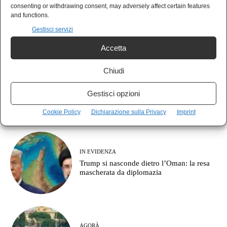
consenting or withdrawing consent, may adversely affect certain features
La NATO sunnita è nata alla Mecca e
and functions.
l’Europa continua a parlare di corridoi
commerciali
Gestisci servizi
Accetta
Chiudi
PAN
Il clima sparito dalla campagna elettorale,
Gestisci opzioni
e chi ne pagherà il conto
Cookie Policy
Dichiarazione sulla Privacy
Imprint
IN EVIDENZA
Trump si nasconde dietro l’Oman: la resa
mascherata da diplomazia
AGORÀ