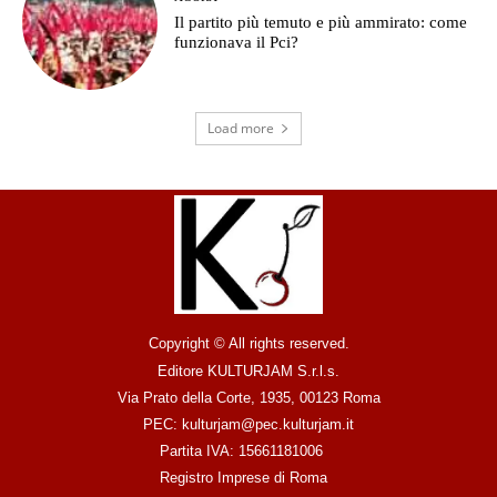
Il partito più temuto e più ammirato: come
funzionava il Pci?
Load more
Copyright © All rights reserved.
Editore KULTURJAM S.r.l.s.
Via Prato della Corte, 1935, 00123 Roma
PEC: kulturjam@pec.kulturjam.it
Partita IVA: 15661181006
Registro Imprese di Roma