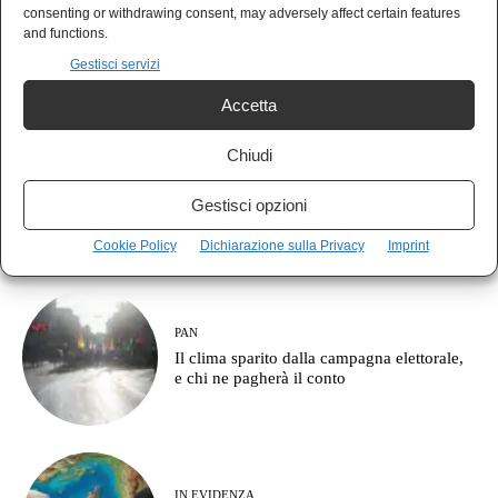
MONDO
consenting or withdrawing consent, may adversely affect certain features
Il Giappone indica la Cina come nemico:
and functions.
pronto a combattere fino a Taiwan
Gestisci servizi
Accetta
Chiudi
NEWS
La NATO sunnita è nata alla Mecca e
Gestisci opzioni
l’Europa continua a parlare di corridoi
commerciali
Cookie Policy
Dichiarazione sulla Privacy
Imprint
PAN
Il clima sparito dalla campagna elettorale,
e chi ne pagherà il conto
IN EVIDENZA