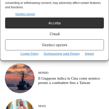
POLIS
consenting or withdrawing consent, may adversely affect certain features
Italia prima per debito, ultima per crescita:
and functions.
le armi prima degli stipendi
Gestisci servizi
Accetta
Chiudi
AGORÀ
Cos’è l’approccio clausewitziano in
Gestisci opzioni
geopolitica?
Cookie Policy
Dichiarazione sulla Privacy
Imprint
MONDO
Il Giappone indica la Cina come nemico:
pronto a combattere fino a Taiwan
NEWS