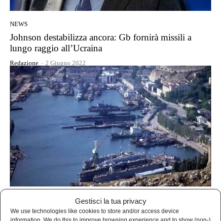
NEWS
Johnson destabilizza ancora: Gb fornirà missili a
lungo raggio all’Ucraina
Redazione
-
2 Giugno 2022
NEWS
Gestisci la tua privacy
We use technologies like cookies to store and/or access device
La Gran Bretagna soffia sul fuoco: “coalizione di
information. We do this to improve browsing experience and to show (non-)