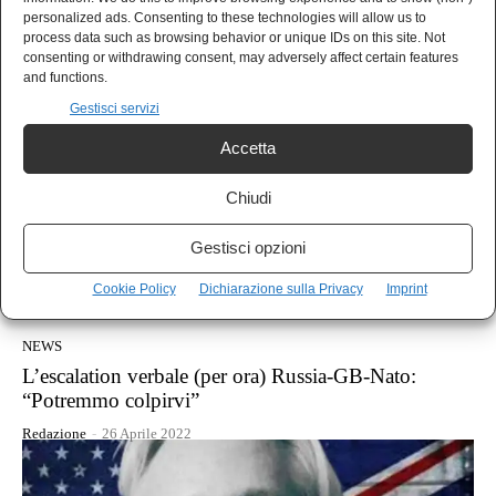
volenterosi” per salvare il grano
personalized ads. Consenting to these technologies will allow us to
process data such as browsing behavior or unique IDs on this site. Not
Redazione
-
24 Maggio 2022
consenting or withdrawing consent, may adversely affect certain features
and functions.
Gestisci servizi
Accetta
Chiudi
Gestisci opzioni
Cookie Policy
Dichiarazione sulla Privacy
Imprint
NEWS
L’escalation verbale (per ora) Russia-GB-Nato:
“Potremmo colpirvi”
Redazione
-
26 Aprile 2022