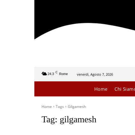
C
venerdì, Agosto 7, 2026
24.3
Rome
Home
Chi Siam
Home
Tags
Gilgamesh
Tag:
gilgamesh