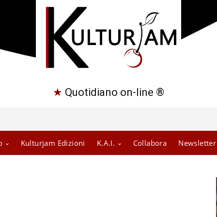
★
Quotidiano on-line ®
o
Kulturjam Edizioni
K.A.I.
Collabora
Newsletter