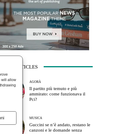
ATEST ARTICLES
prove
will allow
AGORÀ
ithdrawing
Il partito più temuto e più
ammirato: come funzionava il
Pci?
oni
MUSICA
Guccini se n’è andato, restano le
canzoni e le domande senza