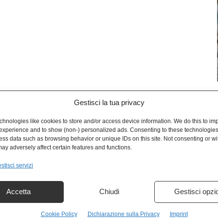
Gestisci la tua privacy
L
hnologies like cookies to store and/or access device information. We do this to im
experience and to show (non-) personalized ads. Consenting to these technologies 
ess data such as browsing behavior or unique IDs on this site. Not consenting or w
ay adversely affect certain features and functions.
stisci servizi
Accetta
Chiudi
Gestisci opzi
Cookie Policy
Dichiarazione sulla Privacy
Imprint