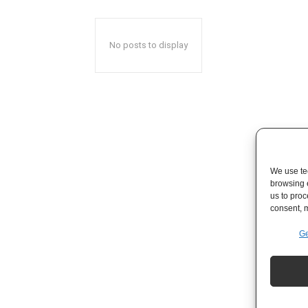
No posts to display
We use tec
browsing 
us to proc
consent, m
Ge