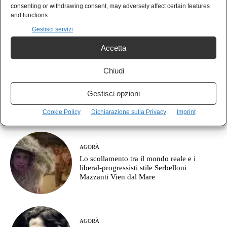
POLIS
consenting or withdrawing consent, may adversely affect certain features
Il Campo Largo nasce già commissariato?
and functions.
Guerra e austerità prima di tutto
Gestisci servizi
Accetta
Chiudi
NEWS
Lecco, il Decreto Sicurezza e il prezzo del
Gestisci opzioni
dissenso: manifestare può costare 13 mila
euro
Cookie Policy
Dichiarazione sulla Privacy
Imprint
AGORÀ
Lo scollamento tra il mondo reale e i
liberal-progressisti stile Serbelloni
Mazzanti Vien dal Mare
AGORÀ