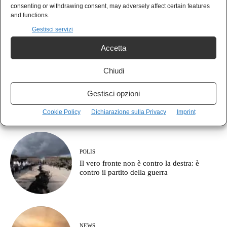
AGORÀ
consenting or withdrawing consent, may adversely affect certain features
Il partito più temuto e più ammirato: come
and functions.
funzionava il Pci?
Gestisci servizi
Accetta
Chiudi
MUSICA
Guccini se n’è andato, restano le canzoni e
Gestisci opzioni
le domande senza risposta
Cookie Policy
Dichiarazione sulla Privacy
Imprint
POLIS
Il vero fronte non è contro la destra: è
contro il partito della guerra
NEWS