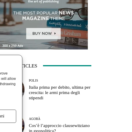
ATEST ARTICLES
prove
will allow
POLIS
ithdrawing
Italia prima per debito, ultima per
crescita: le armi prima degli
stipendi
oni
AGORÀ
Cos’è l’approccio clausewitziano
in geopolitica?