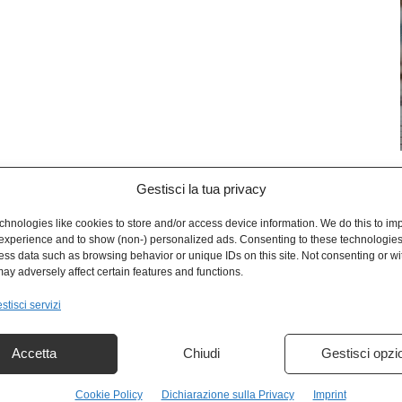
Gestisci la tua privacy
L
hnologies like cookies to store and/or access device information. We do this to im
experience and to show (non-) personalized ads. Consenting to these technologies 
ess data such as browsing behavior or unique IDs on this site. Not consenting or w
ay adversely affect certain features and functions.
stisci servizi
Accetta
Chiudi
Gestisci opzi
Cookie Policy
Dichiarazione sulla Privacy
Imprint