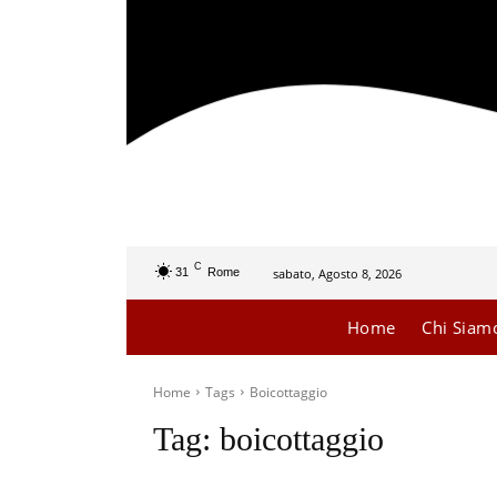
C
sabato, Agosto 8, 2026
31
Rome
Home
Chi Siam
Home
Tags
Boicottaggio
Tag:
boicottaggio