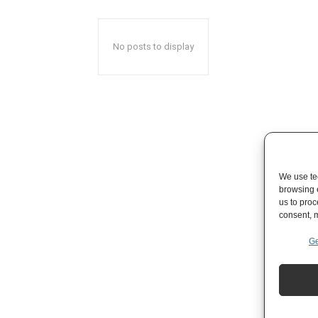
No posts to display
We use tec
browsing 
us to proc
consent, m
Ge