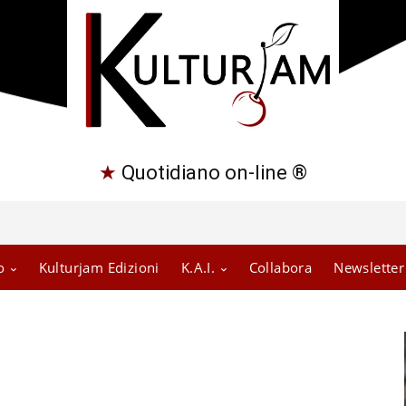
★
Quotidiano on-line ®
o
Kulturjam Edizioni
K.A.I.
Collabora
Newsletter